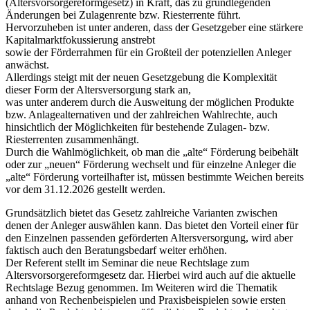
(Altersvorsorgereformgesetz) in Kraft, das zu grundlegenden
Änderungen bei Zulagenrente bzw. Riesterrente führt.
Hervorzuheben ist unter anderen, dass der Gesetzgeber eine stärkere
Kapitalmarktfokussierung anstrebt
sowie der Förderrahmen für ein Großteil der potenziellen Anleger
anwächst.
Allerdings steigt mit der neuen Gesetzgebung die Komplexität
dieser Form der Altersversorgung stark an,
was unter anderem durch die Ausweitung der möglichen Produkte
bzw. Anlagealternativen und der zahlreichen Wahlrechte, auch
hinsichtlich der Möglichkeiten für bestehende Zulagen- bzw.
Riesterrenten zusammenhängt.
Durch die Wahlmöglichkeit, ob man die „alte“ Förderung beibehält
oder zur „neuen“ Förderung wechselt und für einzelne Anleger die
„alte“ Förderung vorteilhafter ist, müssen bestimmte Weichen bereits
vor dem 31.12.2026 gestellt werden.
Grundsätzlich bietet das Gesetz zahlreiche Varianten zwischen
denen der Anleger auswählen kann. Das bietet den Vorteil einer für
den Einzelnen passenden geförderten Altersversorgung, wird aber
faktisch auch den Beratungsbedarf weiter erhöhen.
Der Referent stellt im Seminar die neue Rechtslage zum
Altersvorsorgereformgesetz dar. Hierbei wird auch auf die aktuelle
Rechtslage Bezug genommen. Im Weiteren wird die Thematik
anhand von Rechenbeispielen und Praxisbeispielen sowie ersten